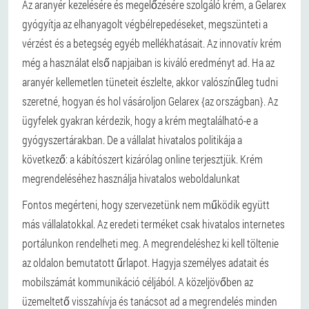
Az aranyér kezelésére és megelőzésére szolgáló krém, a Gelarex
gyógyítja az elhanyagolt végbélrepedéseket, megszünteti a
vérzést és a betegség egyéb mellékhatásait. Az innovatív krém
még a használat első napjaiban is kiváló eredményt ad. Ha az
aranyér kellemetlen tüneteit észlelte, akkor valószínűleg tudni
szeretné, hogyan és hol vásároljon Gelarex {az országban}. Az
ügyfelek gyakran kérdezik, hogy a krém megtalálható-e a
gyógyszertárakban. De a vállalat hivatalos politikája a
következő: a kábítószert kizárólag online terjesztjük. Krém
megrendeléséhez használja hivatalos weboldalunkat
Fontos megérteni, hogy szervezetünk nem működik együtt
más vállalatokkal. Az eredeti terméket csak hivatalos internetes
portálunkon rendelheti meg. A megrendeléshez ki kell töltenie
az oldalon bemutatott űrlapot. Hagyja személyes adatait és
mobilszámát kommunikáció céljából. A közeljövőben az
üzemeltető visszahívja és tanácsot ad a megrendelés minden