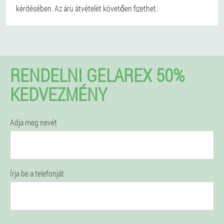
kérdésében. Az áru átvételét követően fizethet.
RENDELNI GELAREX 50%
KEDVEZMÉNY
Adja meg nevét
Írja be a telefonját