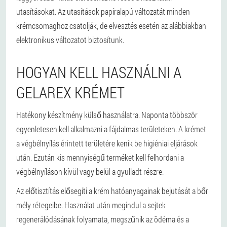
utasításokat. Az utasítások papíralapú változatát minden
krémcsomaghoz csatolják, de elvesztés esetén az alábbiakban
elektronikus változatot biztosítunk.
HOGYAN KELL HASZNÁLNI A
GELAREX KRÉMET
Hatékony készítmény külső használatra. Naponta többször
egyenletesen kell alkalmazni a fájdalmas területeken. A krémet
a végbélnyílás érintett területére kenik be higiéniai eljárások
után. Ezután kis mennyiségű terméket kell felhordani a
végbélnyíláson kívül vagy belül a gyulladt részre.
Az előtisztítás elősegíti a krém hatóanyagainak bejutását a bőr
mély rétegeibe. Használat után megindul a sejtek
regenerálódásának folyamata, megszűnik az ödéma és a