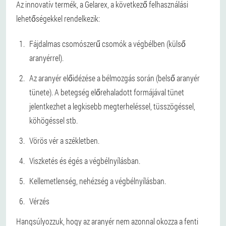
Az innovatív termék, a Gelarex, a következő felhasználási
lehetőségekkel rendelkezik:
Fájdalmas csomószerű csomók a végbélben (külső
aranyérrel).
Az aranyér előidézése a bélmozgás során (belső aranyér
tünete). A betegség előrehaladott formájával tünet
jelentkezhet a legkisebb megterheléssel, tüsszögéssel,
köhögéssel stb.
Vörös vér a székletben.
Viszketés és égés a végbélnyílásban.
Kellemetlenség, nehézség a végbélnyílásban.
Vérzés
Hangsúlyozzuk, hogy az aranyér nem azonnal okozza a fenti