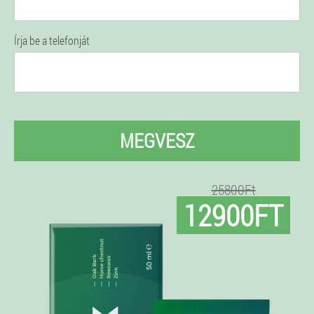
Írja be a telefonját
MEGVESZ
25800Ft
12900FT