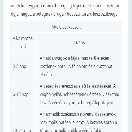
tüneteket. Egy idő után a betegség teljes mértékben éreztetni
fogja magát, a betegnek drága / hosszú kúrára lesz szüksége.
Akció szakaszok
Alkalmazási
Hatás
idő
A hatóanyagok a fájdalmas területeken
3-5 nap
kezdenek hatni. A fájdalom és a duzzanat
elmúlik.
A beteg észreveszi az első fejlesztéseket. A
6-13 nap
végbélnyílás nehézségének érzése, viszketés
lesz. A vérzés enyhül, a beteg állapota javul.
A harmadik szakaszt a növényi összetevők
maximális hatása jellemzi. A kezelés során a
14-21 nap
tónus normalizálódik, a vénák falai