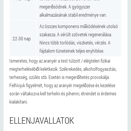
megerősödnek. A gyógyszer
alkalmazásának stabil eredménye van.
Az összes komponens működésének utolsó
szakasza. A sérült szövetek regenerálása.
22-30 nap
Nincs több torlódás, viszketés, vérzés. A
fájdalom tüneteinek teljes enyhítése.
Ismeretes, hogy az aranyér a test túlzott / elégtelen fizikai
megterheléséből keletkezik. Székrekedés, alkoholfogyasztás,
terhesség, szülés stb. Esetén is megerőltetés provokálja.
Felhívjuk figyelmét, hogy az aranyér megelőzése és kezelése
során váltakozva kell terhelni és pihenni, étrendet is érdemes
kialakítani.
ELLENJAVALLATOK