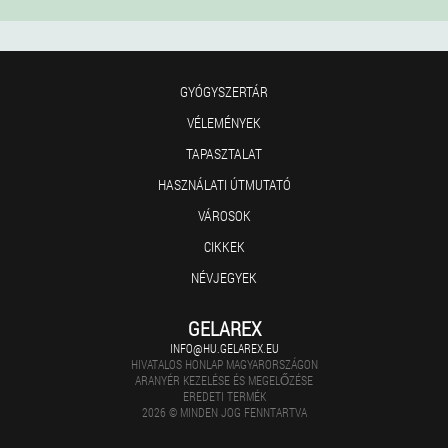
GYÓGYSZERTÁR
VÉLEMÉNYEK
TAPASZTALAT
HASZNÁLATI ÚTMUTATÓ
VÁROSOK
CIKKEK
NÉVJEGYEK
GELAREX
INFO@HU.GELAREX.EU
HIVATALOS HONLAP MAGYARORSZÁGON
ARANYÉR KEZELÉSE ÉS MEGELŐZÉSE
EREDETI TERMÉK
2026 © MINDEN JOG FENNTARTVA