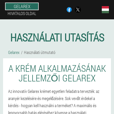
GELAREX
HIVATALOS OLDAL
HASZNÁLATI UTASÍTÁS
Gelarex
Használati útmutató
A KRÉM ALKALMAZÁSÁNAK
JELLEMZŐI GELAREX
Az innovatív Gelarex krémet egyetlen feladatra tervezték: az
aranyér kezelésére és megelőzésére. Sok vevőt érdekel a
kérdés - hogyan kell használni a terméket? A maximális és
leggyorsabb hatás eléréséhez kövesse a használati